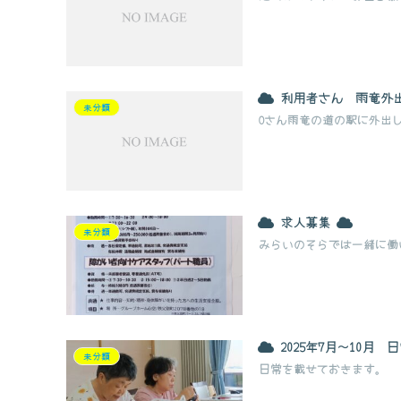
利用者さん 雨竜外出 
未分類
Oさん雨竜の道の駅に外出
求人募集
未分類
みらいのそらでは一緒に働
2025年7月～10月 
未分類
日常を載せておきます。