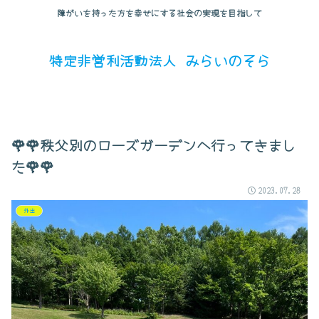
障がいを持った方を幸せにする社会の実現を目指して
特定非営利活動法人 みらいのそら
🌹🌹秩父別のローズガーデンへ行ってきまし
た🌹🌹
2023.07.28
外出