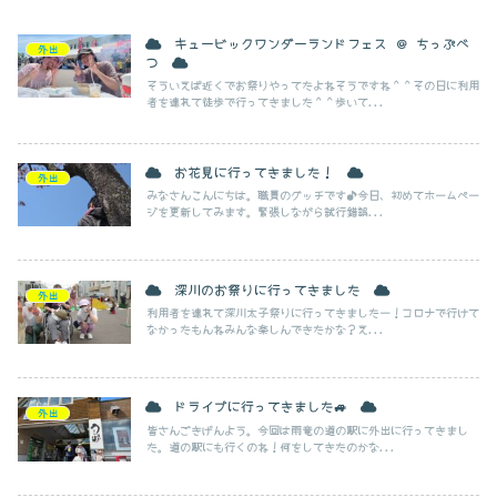
キュービックワンダーランドフェス ＠ ちっぷべ
外出
つ
そういえば近くでお祭りやってたよねそうですね＾＾その日に利用
者を連れて徒歩で行ってきました＾＾歩いて...
お花見に行ってきました！
外出
みなさんこんにちは。職員のグッチです♪今日、初めてホームペー
ジを更新してみます。緊張しながら試行錯誤...
深川のお祭りに行ってきました
外出
利用者を連れて深川太子祭りに行ってきましたー！コロナで行けて
なかったもんねみんな楽しんできたかな？え...
ドライブに行ってきました🚙
外出
皆さんごきげんよう。今回は雨竜の道の駅に外出に行ってきまし
た。道の駅にも行くのね！何をしてきたのかな...