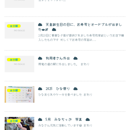
天皇誕生日の日に、お寿司とオードブルが出まし
未分類
た🍣🍖
2月23日に豪華な夕飯が提供されました寿司処家紋というお店で購
入したものです 忙しくてお寿司の写真は...
利用者さん外出
未分類
雨竜の道の駅に外出しました。 おわり
2025 ひな祭り
未分類
ひなあられやケーキを食べました おわり
5月 みなちっぷ 写真
未分類
みなさん元気に活動しています😀 おわり