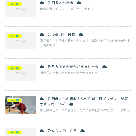
利用者さん外出
未分類
雨竜の道の駅に外出しました。 おわり
2025年2月 日常
未分類
利用者さんの日常を載せておきます 施設の近くで花火が上がりま
したおわり
みそらですき焼きが出ました🍲
未分類
3月1日の夕食にすき焼きが提供されました＾＾
利用者さんの親御さんから誕生日プレゼントが届
未分類
きました 10/3
服と誕生日カードが届きました＾＾誕生日おめでとう＾＾ おわり
みなちっぷ ８月
未分類